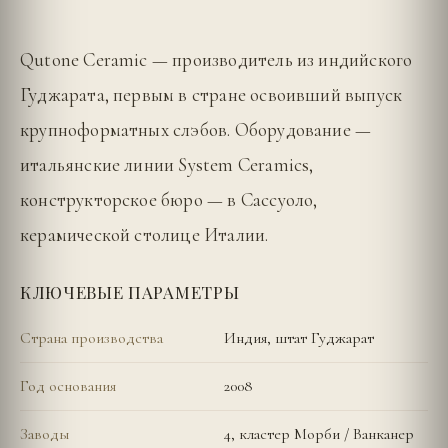
Qutone Ceramic — производитель из индийского
Гуджарата, первым в стране освоивший выпуск
крупноформатных слэбов. Оборудование —
итальянские линии System Ceramics,
конструкторское бюро — в Сассуоло,
керамической столице Италии.
КЛЮЧЕВЫЕ ПАРАМЕТРЫ
Страна производства
Индия, штат Гуджарат
Год основания
2008
Заводы
4, кластер Морби / Ванканер