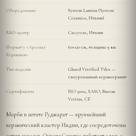
Оборудование
System Lamina (System
Ceramics, Италия)
R&D-центр
Сассуоло, Италия
Формат у «Арсенал
60×120 см, толщина 9 мм
Керамики»
Тип изделия
Glazed Vitrified Tiles —
глазурованный керамогранит
Сертификаты
ISO 9001, SASO, Bureau
Veritas, CE
Морби в штате Гуджарат — крупнейший
керамический кластер Индии, где сосредоточены
сотни заводов. Qutone Ceramic работает здесь с