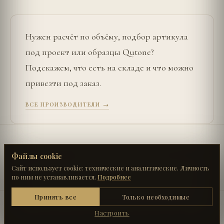
Нужен расчёт по объёму, подбор артикула
под проект или образцы
Qutone
?
Подскажем, что есть на складе и что можно
привезти под заказ.
ВСЕ ПРОИЗВОДИТЕЛИ →
←
UŞAK SERAMIK
FAVEKER
→
Файлы cookie
Сайт использует cookie: технические и аналитические. Личность
по ним не устанавливается.
Подробнее
Технические
Принять все
Только необходимые
Работа каталога, конфигуратора и панелей. Без
АРСЕНАЛ КЕРАМОГРАНИТ · ПРОИЗВОДИТЕЛИ
них часть страниц сломается.
Настроить