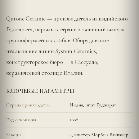
Qutone Ceramic — производитель из индийского
Гуджарата, первым в стране освоивший выпуск
крупноформатных слэбов. Оборудование —
итальянские линии System Ceramics,
конструкторское бюро — в Сассуоло,
керамической столице Италии.
КЛЮЧЕВЫЕ ПАРАМЕТРЫ
Страна производства
Индия, штат Гуджарат
Год основания
2008
Заводы
4, кластер Морби / Ванканер