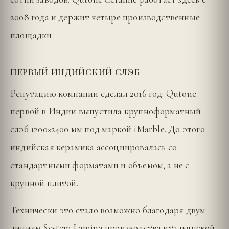
2008 года и держит четыре производственные
площадки.
ПЕРВЫЙ ИНДИЙСКИЙ СЛЭБ
Репутацию компании сделал 2016 год: Qutone
первой в Индии выпустила крупноформатный
слэб 1200×2400 мм под маркой iMarble. До этого
индийская керамика ассоциировалась со
стандартными форматами и объёмом, а не с
крупной плитой.
Технически это стало возможно благодаря двум
линиям System Lamina производства итальянской