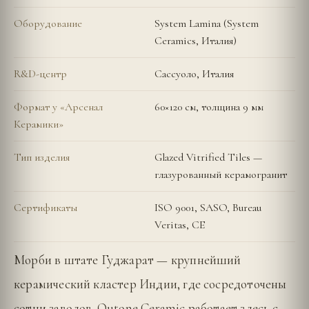
Оборудование
System Lamina (System
Ceramics, Италия)
R&D-центр
Сассуоло, Италия
Формат у «Арсенал
60×120 см, толщина 9 мм
Керамики»
Тип изделия
Glazed Vitrified Tiles —
глазурованный керамогранит
Сертификаты
ISO 9001, SASO, Bureau
Veritas, CE
Морби в штате Гуджарат — крупнейший
керамический кластер Индии, где сосредоточены
сотни заводов. Qutone Ceramic работает здесь с