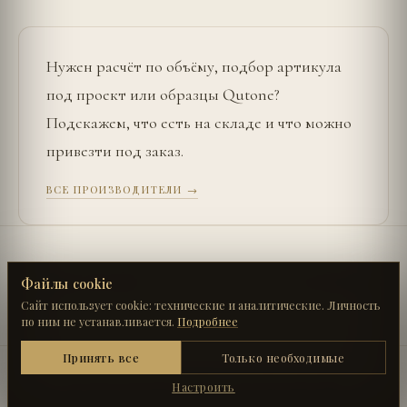
Нужен расчёт по объёму, подбор артикула
под проект или образцы
Qutone
?
Подскажем, что есть на складе и что можно
привезти под заказ.
ВСЕ ПРОИЗВОДИТЕЛИ →
←
UŞAK SERAMIK
FAVEKER
→
Файлы cookie
Сайт использует cookie: технические и аналитические. Личность
по ним не устанавливается.
Подробнее
Технические
Принять все
Только необходимые
Работа каталога, конфигуратора и панелей. Без
АРСЕНАЛ КЕРАМОГРАНИТ · ПРОИЗВОДИТЕЛИ
них часть страниц сломается.
Настроить