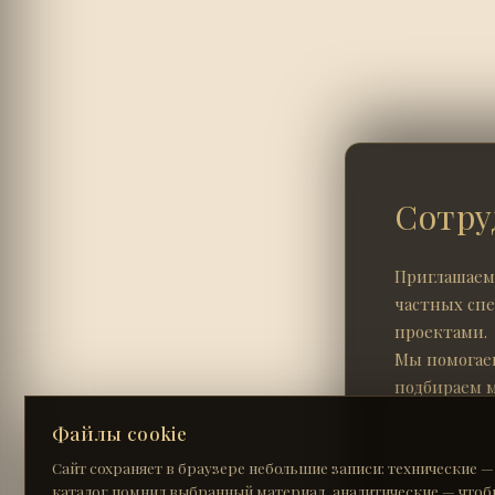
Сотру
Приглашаем 
частных сп
проектами.
Мы помогаем
подбираем 
индивидуал
Файлы cookie
экстерьеров
Сайт сохраняет в браузере небольшие записи: технические —
Для партнёр
каталог помнил выбранный материал, аналитические — чтоб