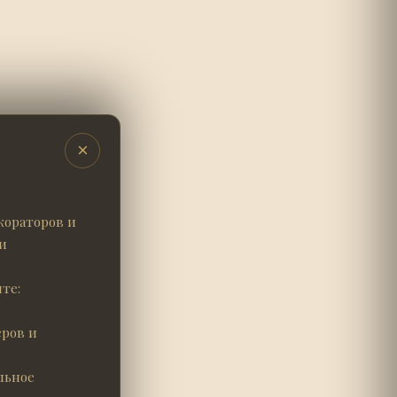
×
кораторов и
и
те:
ров и
льное