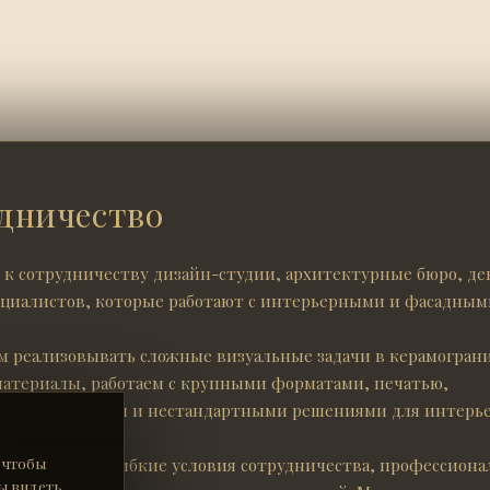
дничество
к сотрудничеству дизайн-студии, архитектурные бюро, де
ециалистов, которые работают с интерьерными и фасадным
 реализовывать сложные визуальные задачи в керамограни
материалы, работаем с крупными форматами, печатью,
ьным дизайном и нестандартными решениями для интерье
.
 чтобы
ов доступны гибкие условия сотрудничества, профессиона
ы видеть,