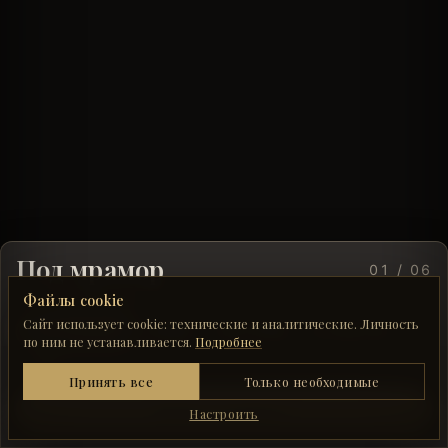
Под мрамор
01 / 06
Файлы cookie
КЕРАМОГРАНИТ
Сайт использует cookie: технические и аналитические. Личность
В ИНТЕРЬЕРЕ
ЛОББИ
РЕСТОРАН
В САНУЗЛЕ
по ним не устанавливается.
Подробнее
ПОЛ
Технические
Принять все
Только необходимые
Работа каталога, конфигуратора и панелей. Без
Войти в подбор
↗
них часть страниц сломается.
Настроить