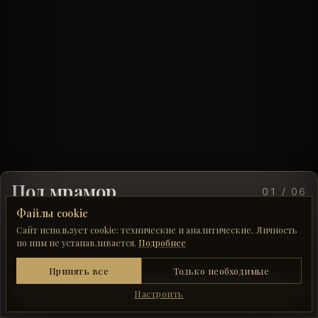
Под мрамор
01 / 06
Файлы cookie
КЕРАМОГРАНИТ
Сайт использует cookie: технические и аналитические. Личность
В ИНТЕРЬЕРЕ
ЛОББИ
РЕСТОРАН
В САНУЗЛЕ
по ним не устанавливается.
Подробнее
ПОЛ
Технические
Принять все
Только необходимые
Работа каталога, конфигуратора и панелей. Без
Войти в подбор
↗
них часть страниц сломается.
Настроить