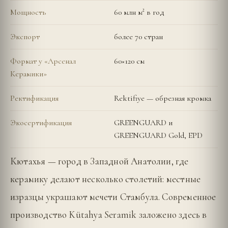
Мощность
60 млн м² в год
Экспорт
более 70 стран
Формат у «Арсенал
60×120 см
Керамики»
Ректификация
Rektifiye — обрезная кромка
Экосертификация
GREENGUARD и
GREENGUARD Gold, EPD
Кютахья — город в Западной Анатолии, где
керамику делают несколько столетий: местные
изразцы украшают мечети Стамбула. Современное
производство Kütahya Seramik заложено здесь в