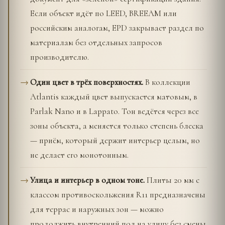
Если объект идёт по LEED, BREEAM или
российским аналогам, EPD закрывает раздел по
материалам без отдельных запросов
производителю.
Один цвет в трёх поверхностях.
В коллекции
Atlantis каждый цвет выпускается матовым, в
Parlak Nano и в Lappato. Тон ведётся через все
зоны объекта, а меняется только степень блеска
— приём, который держит интерьер целым, но
не делает его монотонным.
Улица и интерьер в одном тоне.
Плиты 20 мм с
классом противоскольжения R11 предназначены
для террас и наружных зон — можно
продолжить внутренний пол на улицу без смены