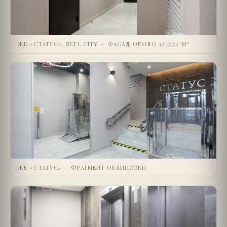
ЖК «СТАТУС», SETL CITY — ФАСАД ОКОЛО 30 000 М²
ЖК «СТАТУС» — ФРАГМЕНТ ОБЛИЦОВКИ