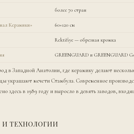
более 70 стран
енал Керамики»
60×120 см
Rektifiye — обрезная кромка
ия
GREENGUARD и GREENGUARD Gol
од в Западной Анатолии, где керамику делают нескольк
зцы украшают мечети Стамбула. Современное производс
ено здесь в 1989 году и выросло в девять заводов, вход
 И ТЕХНОЛОГИИ