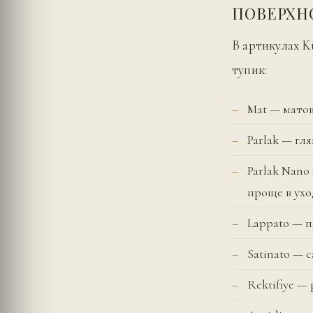
ПОВЕРХН
В артикулах K
тупик:
Mat — матов
Parlak — гл
Parlak Nan
проще в ухо
Lappato — п
Satinato — 
Rektifiye 