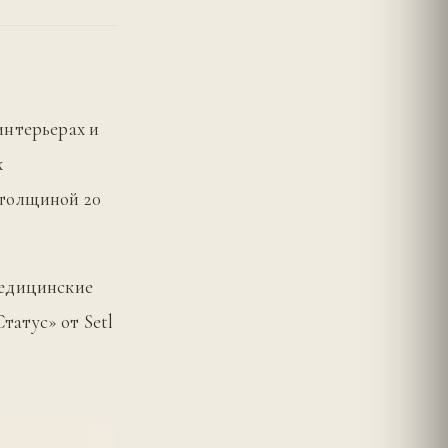
интерьерах и
х
 толщиной 20
медицинские
атус» от Setl