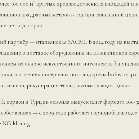
олее 300 000 м² крытых производственных площадей и 
ллионов квадратных метров в год при заявленной цели 
е чем в 70 стран.
ий партнёр — итальянская SACMI. В 2024 году на выс
лашение о поставке оборудования на 111 миллионов евр
лением на основе искусственного интеллекта. Запущенн
брики 100-летия» построены по стандартам Industry 4.0:
ные печи, рекуперация тепла, автоматизация цикла.
ik первой в Турции освоила выпуск плит формата 160×32
 собственная — с 2009 года работает горнодобывающее
е NG Mining.