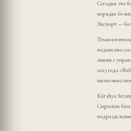
Сегодня это б
порядка 60 ми
Экспорт — боле
Технологическ
подписано сог
линии с управ
2023 года «Фа
низкоэмиссион
Kütahya Seram
Сырьевая база
подразделени