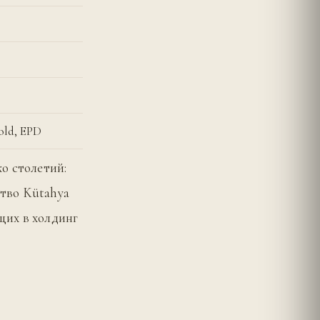
d, EPD
о столетий:
тво Kütahya
ящих в холдинг