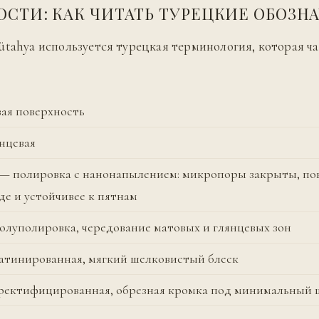
ОСТИ: КАК ЧИТАТЬ ТУРЕЦКИЕ ОБОЗН
ütahya используется турецкая терминология, которая ча
ая поверхность
янцевая
o — полировка с нанонапылением: микропоры закрыты, по
де и устойчивее к пятнам
олуполировка, чередование матовых и глянцевых зон
сатинированная, мягкий шелковистый блеск
— ректифицированная, обрезная кромка под минимальный 