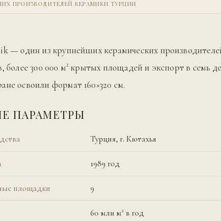
ЙШИХ ПРОИЗВОДИТЕЛЕЙ КЕРАМИКИ ТУРЦИИ
ik — один из крупнейших керамических производителе
в, более 300 000 м² крытых площадей и экспорт в семь д
ане освоили формат 160×320 см.
Е ПАРАМЕТРЫ
дства
Турция, г. Кютахья
а
1989 год
ные площадки
9
60 млн м² в год