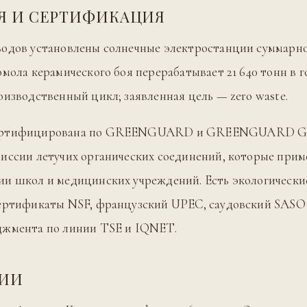
Я И СЕРТИФИКАЦИЯ
водов установлены солнечные электростанции суммар
омола керамического боя перерабатывает 21 640 тонн в г
оизводственный цикл; заявленная цель — zero waste.
ертифицирована по GREENGUARD и GREENGUARD G
иссии летучих органических соединений, которые при
ии школ и медицинских учреждений. Есть экологически
сертификаты NSF, французский UPEC, саудовский SASO
джмента по линии TSE и IQNET.
ЦИИ