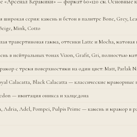
е «Арсенал Керамики» — формат 60×120 см. Основные 
ая широкая серия: камень и бетон в палитре Bone, Grey, Lea
Beige, Mink, Cotto
лая травертиновая гамма, оттенки Latte и Mocha, матовая 
мень в нейтральных тонах Vizon, Grafit, Gri, полностью ма
мрамор с тремя поверхностями на один цвет: Matt, Parlak N
Royal Calacatta, Black Calacatta — классические мраморные
sedon — имитация оникса и халцедона
n, Adria, Adel, Pompei, Pulpis Prime — камень и мрамор в 