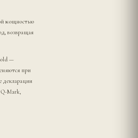
ной мощностью
од, возвращая
old —
меняются при
е декларации
 Q-Mark,