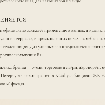
противоскользящая, для влажных зон и улицы
МЕНЯЕТСЯ
 официально заявляет применение в ванных и кухнях, 
а улице и террасах, в промышленных полах, на мебельны
и столешницах. Для уличных зон предназначены плиты
противоскольжения R11.
ктика бренда — отели, торговые центры, аэропорты, 
 Петербурге керамогранитом Kütahya облицован ЖК «Ст
000 м² фасада.