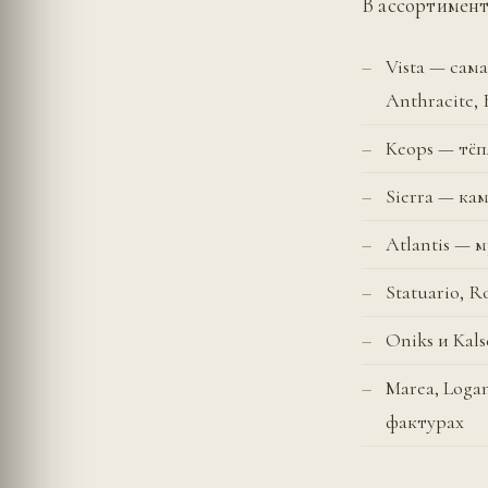
В ассортимент
Vista — сам
Anthracite, 
Keops — тёп
Sierra — ка
Atlantis — 
Statuario, 
Oniks и Kal
Marea, Loga
фактурах