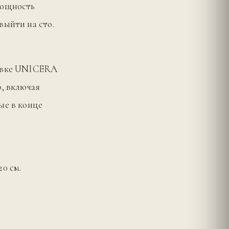
мощность
выйти на сто.
тавке UNICERA
о, включая
ые в конце
0 см.