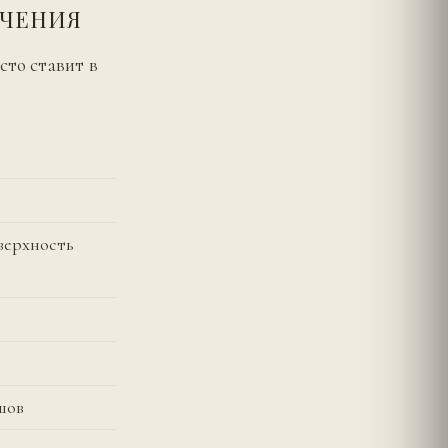
АЧЕНИЯ
сто ставит в
верхность
шов