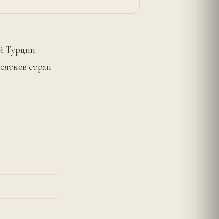
й Турции:
есятков стран.