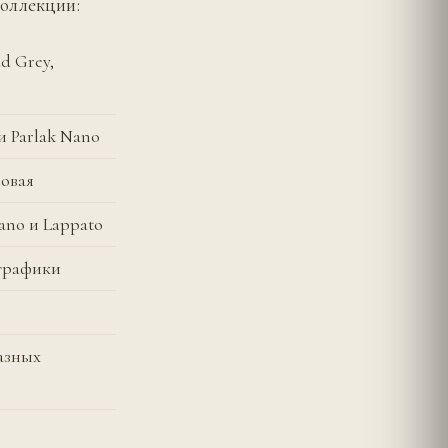
коллекции:
d Grey,
и Parlak Nano
товая
ano и Lappato
 графики
разных