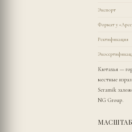
Экспорт
Формат у «Арс
Ректификация
Экосертификац
Кютахья — гор
местные изра
Seramik залож
NG Group.
МАСШТАБ