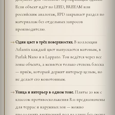
Если объект идёт по LEED, BREEAM или
российским аналогам, EPD закрывает раздел по
материалам без отдельных запросов
производителю.
Один цвет в трёх поверхностях.
В коллекции
Atlantis каждый цвет выпускается матовым, в
Parlak Nano и в Lappato. Тон ведётся через все
зоны объекта, а меняется только степень блеска
— приём, который держит интерьер целым, но
не делает его монотонным.
Улица и интерьер в одном тоне.
Плиты 20 мм с
классом противоскольжения R11 предназначены
для террас и наружных зон — можно
продолжить внутренний пол на улицу без смены