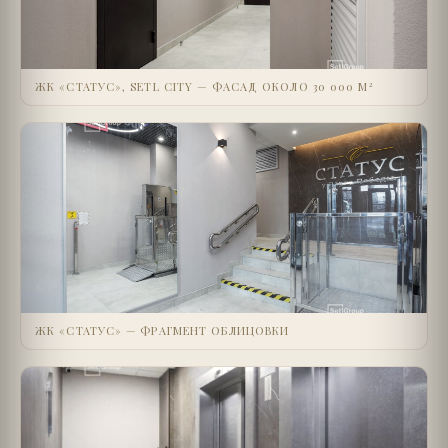
ЖК «СТАТУС», SETL CITY — ФАСАД ОКОЛО 30 000 М²
ЖК «СТАТУС» — ФРАГМЕНТ ОБЛИЦОВКИ