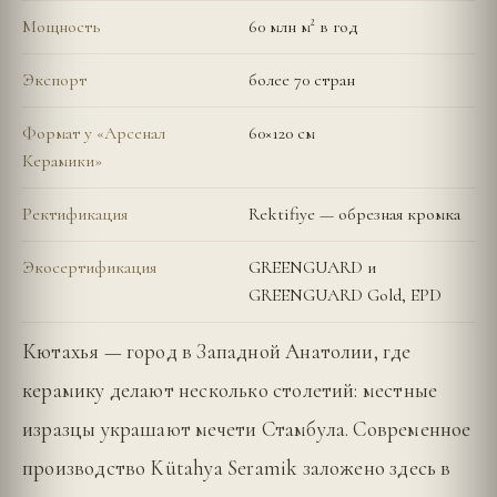
Мощность
60 млн м² в год
Экспорт
более 70 стран
Формат у «Арсенал
60×120 см
Керамики»
Ректификация
Rektifiye — обрезная кромка
Экосертификация
GREENGUARD и
GREENGUARD Gold, EPD
Кютахья — город в Западной Анатолии, где
керамику делают несколько столетий: местные
изразцы украшают мечети Стамбула. Современное
производство Kütahya Seramik заложено здесь в