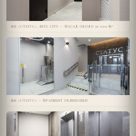
ЖК «СТАТУС», SETL CITY — ФАСАД ОКОЛО 30 000 М²
ЖК «СТАТУС» — ФРАГМЕНТ ОБЛИЦОВКИ