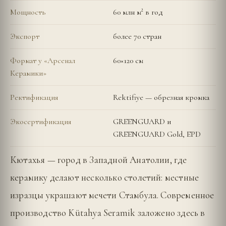
Мощность
60 млн м² в год
Экспорт
более 70 стран
Формат у «Арсенал
60×120 см
Керамики»
Ректификация
Rektifiye — обрезная кромка
Экосертификация
GREENGUARD и
GREENGUARD Gold, EPD
Кютахья — город в Западной Анатолии, где
керамику делают несколько столетий: местные
изразцы украшают мечети Стамбула. Современное
производство Kütahya Seramik заложено здесь в