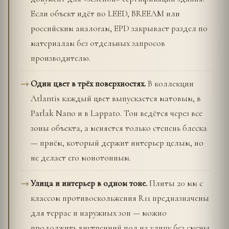
Если объект идёт по LEED, BREEAM или
российским аналогам, EPD закрывает раздел по
материалам без отдельных запросов
производителю.
Один цвет в трёх поверхностях.
В коллекции
Atlantis каждый цвет выпускается матовым, в
Parlak Nano и в Lappato. Тон ведётся через все
зоны объекта, а меняется только степень блеска
— приём, который держит интерьер целым, но
не делает его монотонным.
Улица и интерьер в одном тоне.
Плиты 20 мм с
классом противоскольжения R11 предназначены
для террас и наружных зон — можно
продолжить внутренний пол на улицу без смены