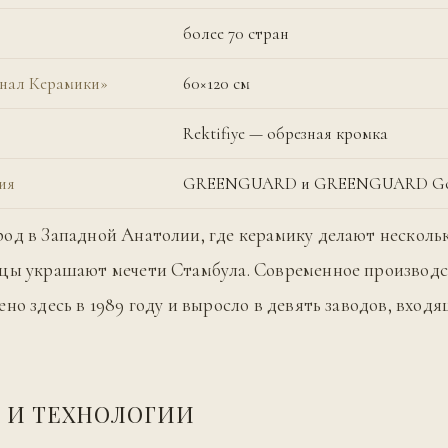
более 70 стран
енал Керамики»
60×120 см
Rektifiye — обрезная кромка
ия
GREENGUARD и GREENGUARD Gol
од в Западной Анатолии, где керамику делают нескольк
зцы украшают мечети Стамбула. Современное производс
ено здесь в 1989 году и выросло в девять заводов, вход
 И ТЕХНОЛОГИИ