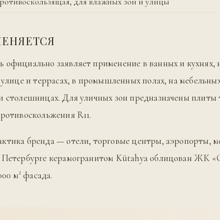
противоскользящая, для влажных зон и улицы
МЕНЯЕТСЯ
 официально заявляет применение в ванных и кухнях, 
а улице и террасах, в промышленных полах, на мебельны
и столешницах. Для уличных зон предназначены плиты
противоскольжения R11.
ктика бренда — отели, торговые центры, аэропорты, 
 Петербурге керамогранитом Kütahya облицован ЖК «Ст
000 м² фасада.