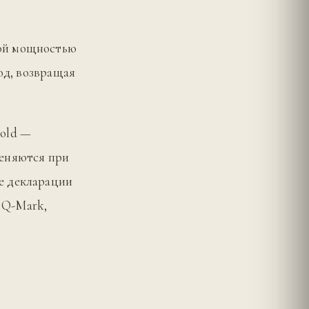
ной мощностью
од, возвращая
old —
меняются при
е декларации
 Q-Mark,