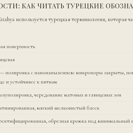
ОСТИ: КАК ЧИТАТЬ ТУРЕЦКИЕ ОБОЗН
ütahya используется турецкая терминология, которая ча
ая поверхность
янцевая
o — полировка с нанонапылением: микропоры закрыты, по
де и устойчивее к пятнам
олуполировка, чередование матовых и глянцевых зон
сатинированная, мягкий шелковистый блеск
— ректифицированная, обрезная кромка под минимальный 