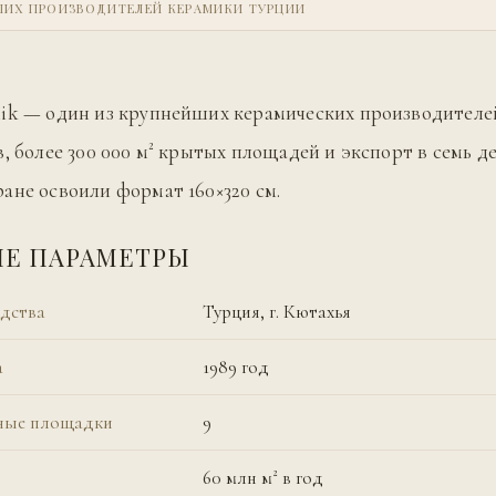
ЙШИХ ПРОИЗВОДИТЕЛЕЙ КЕРАМИКИ ТУРЦИИ
ik — один из крупнейших керамических производителе
в, более 300 000 м² крытых площадей и экспорт в семь д
ане освоили формат 160×320 см.
Е ПАРАМЕТРЫ
дства
Турция, г. Кютахья
а
1989 год
ные площадки
9
60 млн м² в год