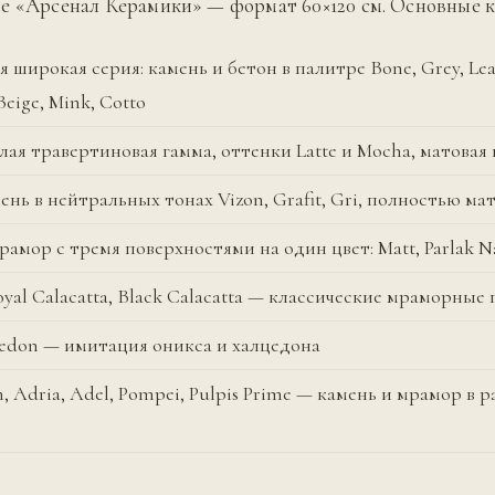
е «Арсенал Керамики» — формат 60×120 см. Основные 
ая широкая серия: камень и бетон в палитре Bone, Grey, Lea
Beige, Mink, Cotto
лая травертиновая гамма, оттенки Latte и Mocha, матовая 
мень в нейтральных тонах Vizon, Grafit, Gri, полностью ма
мрамор с тремя поверхностями на один цвет: Matt, Parlak N
Royal Calacatta, Black Calacatta — классические мраморные
sedon — имитация оникса и халцедона
n, Adria, Adel, Pompei, Pulpis Prime — камень и мрамор в 