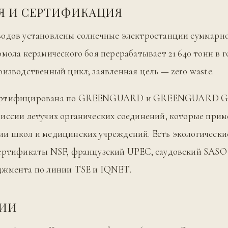
Я И СЕРТИФИКАЦИЯ
водов установлены солнечные электростанции суммар
омола керамического боя перерабатывает 21 640 тонн в г
оизводственный цикл; заявленная цель — zero waste.
ертифицирована по GREENGUARD и GREENGUARD G
иссии летучих органических соединений, которые при
ии школ и медицинских учреждений. Есть экологически
сертификаты NSF, французский UPEC, саудовский SASO
джмента по линии TSE и IQNET.
ЦИИ