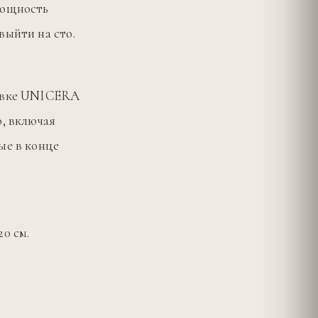
мощность
выйти на сто.
тавке UNICERA
о, включая
ые в конце
0 см.