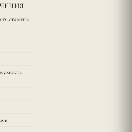
АЧЕНИЯ
сто ставит в
верхность
шов