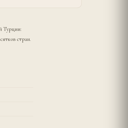
й Турции:
есятков стран.