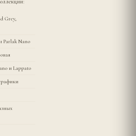
коллекции:
d Grey,
и Parlak Nano
товая
ano и Lappato
 графики
разных