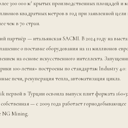
олее 300 000 м² крытых производственных площадей и 
ллионов квадратных метров в год при заявленной цели 
е чем в 70 стран.
ий партнёр — итальянская SACMI. В 2024 году на выс
лашение о поставке оборудования на 111 миллионов евр
лением на основе искусственного интеллекта. Запущенн
брики 100-летия» построены по стандартам Industry 4.0:
ные печи, рекуперация тепла, автоматизация цикла.
ik первой в Турции освоила выпуск плит формата 160×32
 собственная — с 2009 года работает горнодобывающее
е NG Mining.