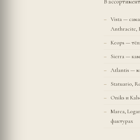
В ассортимент
Vista — сам
Anthracite, 
Keops — тёп
Sierra — ка
Atlantis — 
Statuario, 
Oniks и Kal
Marea, Loga
фактурах