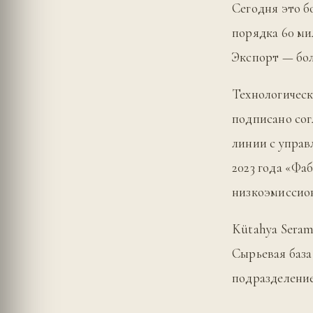
Сегодня это б
порядка 60 ми
Экспорт — боле
Технологическ
подписано сог
линии с управ
2023 года «Фа
низкоэмиссион
Kütahya Seram
Сырьевая база
подразделени