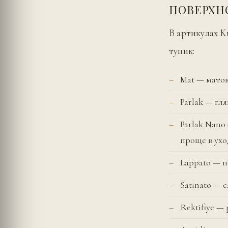
ПОВЕРХН
В артикулах K
тупик:
Mat — матов
Parlak — гл
Parlak Nan
проще в ухо
Lappato — п
Satinato — 
Rektifiye 