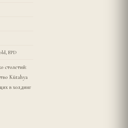
d, EPD
о столетий:
тво Kütahya
ящих в холдинг