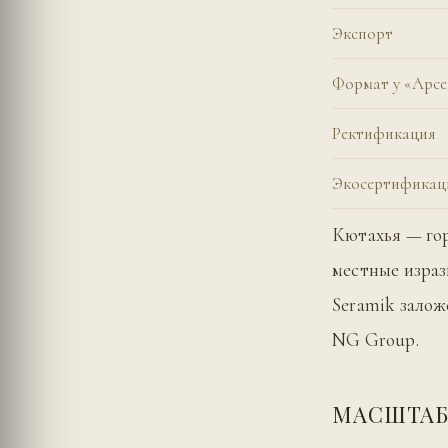
Экспорт
Формат у «Арс
Ректификация
Экосертификац
Кютахья — гор
местные изра
Seramik залож
NG Group.
МАСШТАБ