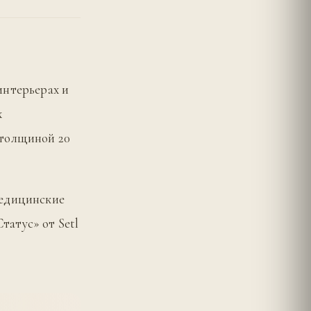
интерьерах и
х
 толщиной 20
медицинские
атус» от Setl