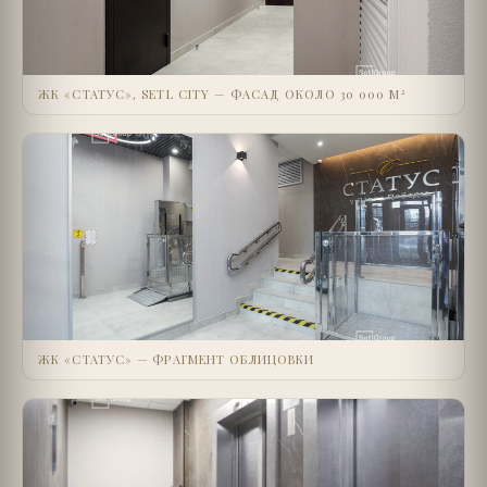
ЖК «СТАТУС», SETL CITY — ФАСАД ОКОЛО 30 000 М²
ЖК «СТАТУС» — ФРАГМЕНТ ОБЛИЦОВКИ