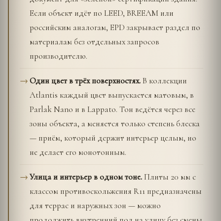
Если объект идёт по LEED, BREEAM или
российским аналогам, EPD закрывает раздел по
материалам без отдельных запросов
производителю.
Один цвет в трёх поверхностях.
В коллекции
Atlantis каждый цвет выпускается матовым, в
Parlak Nano и в Lappato. Тон ведётся через все
зоны объекта, а меняется только степень блеска
— приём, который держит интерьер целым, но
не делает его монотонным.
Улица и интерьер в одном тоне.
Плиты 20 мм с
классом противоскольжения R11 предназначены
для террас и наружных зон — можно
продолжить внутренний пол на улицу без смены