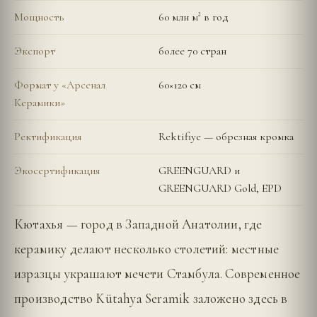
Мощность
60 млн м² в год
Экспорт
более 70 стран
Формат у «Арсенал
60×120 см
Керамики»
Ректификация
Rektifiye — обрезная кромка
Экосертификация
GREENGUARD и
GREENGUARD Gold, EPD
Кютахья — город в Западной Анатолии, где
керамику делают несколько столетий: местные
изразцы украшают мечети Стамбула. Современное
производство Kütahya Seramik заложено здесь в