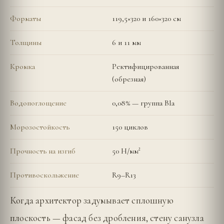
Форматы
119,5×320 и 160×320 см
Толщины
6 и 11 мм
Кромка
Ректифицированная
(обрезная)
Водопоглощение
0,08% — группа BIa
Морозостойкость
150 циклов
Прочность на изгиб
50 Н/мм²
Противоскольжение
R9–R13
Когда архитектор задумывает сплошную
плоскость — фасад без дробления, стену санузла