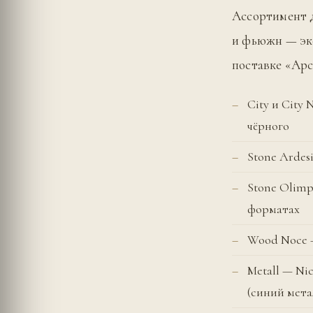
Ассортимент д
и фьюжн — эк
поставке «Арс
City и City
чёрного
Stone Ardes
Stone Olimp
форматах
Wood Noce —
Metall — Ni
(синий мета