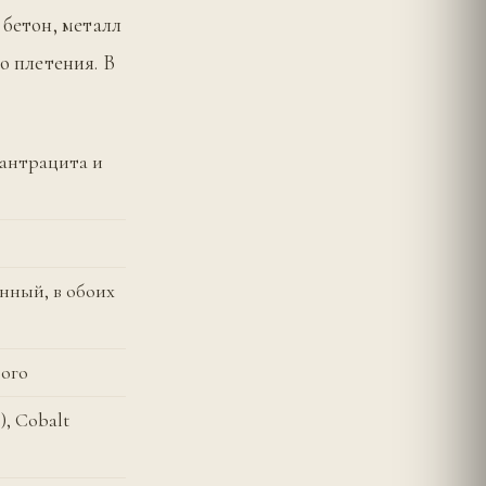
 бетон, металл
 плетения. В
 антрацита и
нный, в обоих
вого
), Cobalt