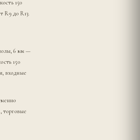
кость 150
 R9 до R13.
полы, 6 мм —
ость 150
и, входные
еменно
, торговые