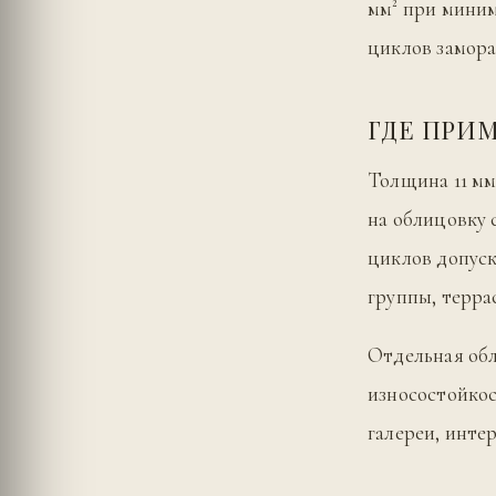
мм² при миниму
циклов замора
ГДЕ ПРИ
Толщина 11 мм
на облицовку 
циклов допуск
группы, терра
Отдельная обл
износостойкос
галереи, инте