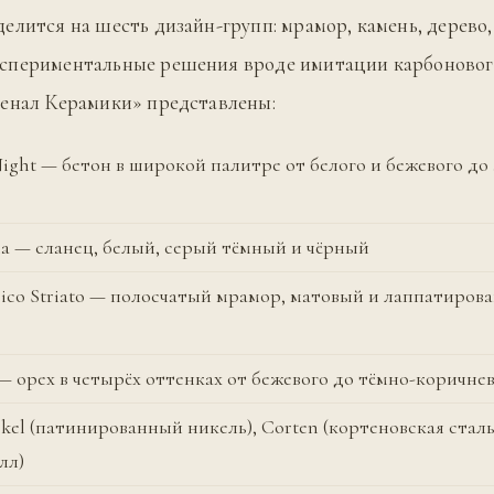
елится на шесть дизайн-групп: мрамор, камень, дерево,
спериментальные решения вроде имитации карбонового
енал Керамики» представлены:
 Night — бетон в широкой палитре от белого и бежевого до
ia — сланец, белый, серый тёмный и чёрный
ico Striato — полосчатый мрамор, матовый и лаппатирова
 орех в четырёх оттенках от бежевого до тёмно-коричне
ckel (патинированный никель), Corten (кортеновская сталь
лл)