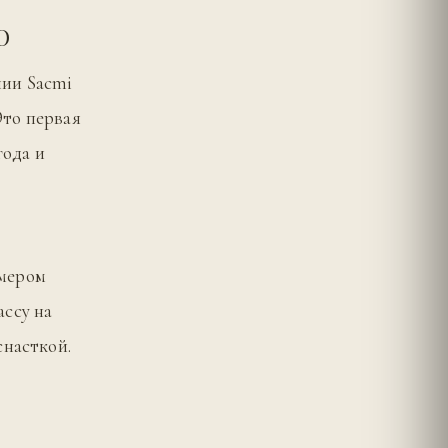
О
нии Sacmi
Это первая
года и
змером
ассу на
снасткой.