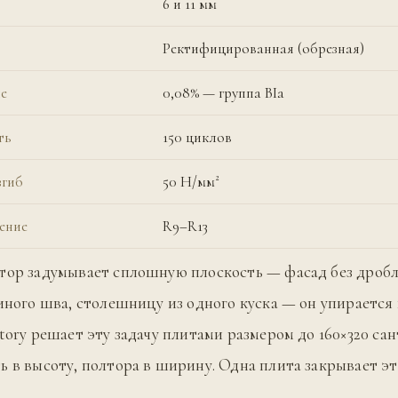
6 и 11 мм
Ректифицированная (обрезная)
е
0,08% — группа BIa
ть
150 циклов
згиб
50 Н/мм²
ение
R9–R13
тор задумывает сплошную плоскость — фасад без дробл
диного шва, столешницу из одного куска — он упирается
atory решает эту задачу плитами размером до 160×320 са
ь в высоту, полтора в ширину. Одна плита закрывает эт