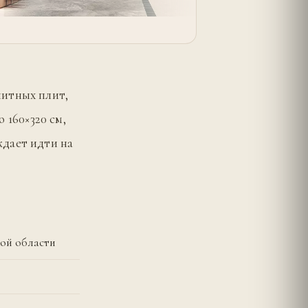
нитных плит,
160×320 см,
ждает идти на
кой области