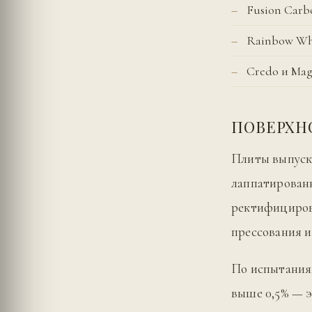
Fusion Car
Rainbow Wh
Credo и Mag
ПОВЕРХН
Плиты выпуск
лаппатированн
ректифицирова
прессования и
По испытаниям
выше 0,5% — э