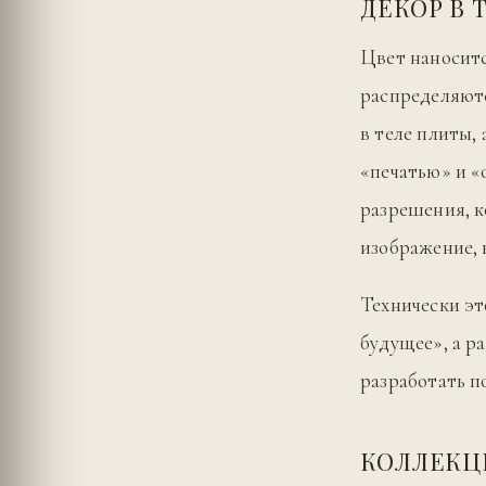
ДЕКОР В 
Цвет наноситс
распределяютс
в теле плиты,
«печатью» и «
разрешения, к
изображение,
Технически эт
будущее», а р
разработать по
КОЛЛЕК