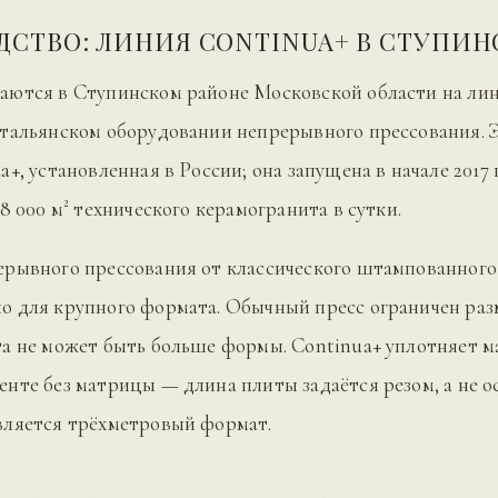
ДСТВО: ЛИНИЯ CONTINUA+ В СТУПИН
аются в Ступинском районе Московской области на ли
тальянском оборудовании непрерывного прессования. 
+, установленная в России; она запущена в начале 2017 
8 000 м² технического керамогранита в сутки.
ерывного прессования от классического штампованного
о для крупного формата. Обычный пресс ограничен ра
а не может быть больше формы. Continua+ уплотняет м
нте без матрицы — длина плиты задаётся резом, а не о
вляется трёхметровый формат.