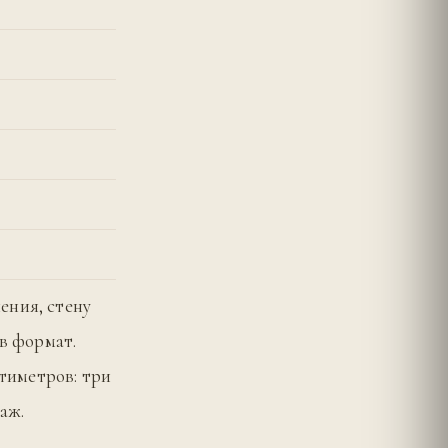
ения, стену
 в формат.
нтиметров: три
аж.