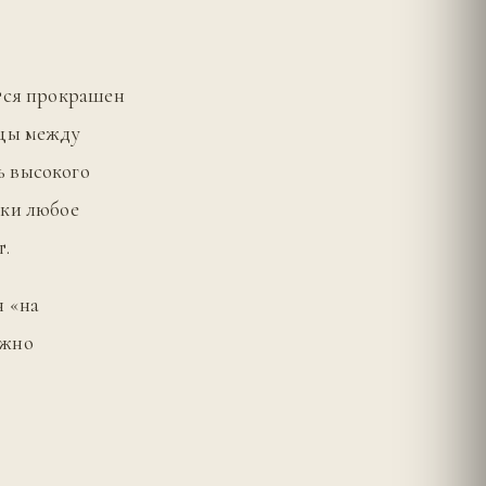
ется прокрашен
ицы между
ь высокого
ски любое
т.
я «на
ожно