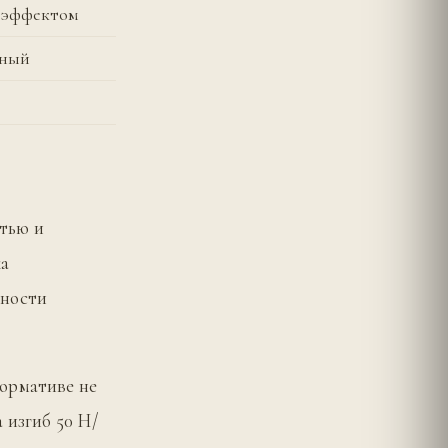
м эффектом
нный
тью и
ка
шности
нормативе не
 изгиб 50 Н/