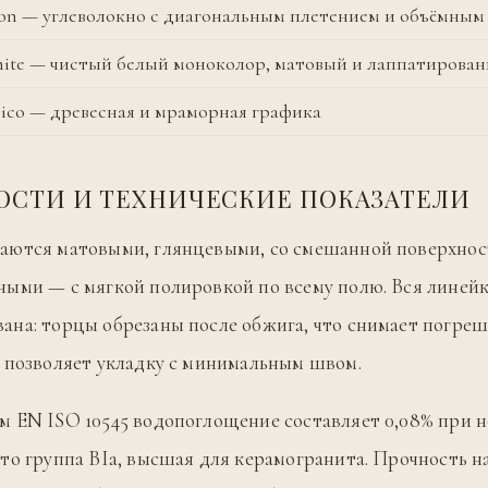
bon — углеволокно с диагональным плетением и объёмны
ite — чистый белый моноколор, матовый и лаппатирова
ico — древесная и мраморная графика
ОСТИ И ТЕХНИЧЕСКИЕ ПОКАЗАТЕЛИ
аются матовыми, глянцевыми, со смешанной поверхнос
ыми — с мягкой полировкой по всему полю. Вся линей
на: торцы обрезаны после обжига, что снимает погре
 позволяет укладку с минимальным швом.
 EN ISO 10545 водопоглощение составляет 0,08% при 
то группа BIa, высшая для керамогранита. Прочность на