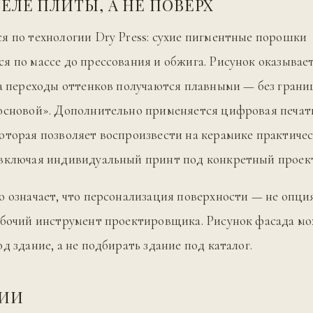
ТЕЛЕ ПЛИТЫ, А НЕ ПОВЕРХ
я по технологии Dry Press: сухие пигментные порошки
я по массе до прессования и обжига. Рисунок оказыва
 а переходы оттенков получаются плавными — без гран
основой». Дополнительно применяется цифровая печат
оторая позволяет воспроизвести на керамике практиче
 включая индивидуальный принт под конкретный проек
о означает, что персонализация поверхности — не опци
абочий инструмент проектировщика. Рисунок фасада м
д здание, а не подбирать здание под каталог.
ЦИИ