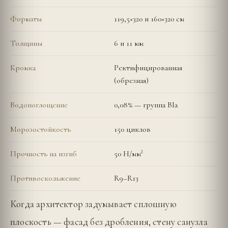
Форматы
119,5×320 и 160×320 см
Толщины
6 и 11 мм
Кромка
Ректифицированная
(обрезная)
Водопоглощение
0,08% — группа BIa
Морозостойкость
150 циклов
Прочность на изгиб
50 Н/мм²
Противоскольжение
R9–R13
Когда архитектор задумывает сплошную
плоскость — фасад без дробления, стену санузла