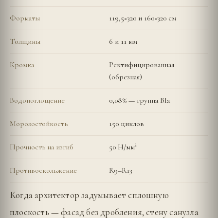
Форматы
119,5×320 и 160×320 см
Толщины
6 и 11 мм
Кромка
Ректифицированная
(обрезная)
Водопоглощение
0,08% — группа BIa
Морозостойкость
150 циклов
Прочность на изгиб
50 Н/мм²
Противоскольжение
R9–R13
Когда архитектор задумывает сплошную
плоскость — фасад без дробления, стену санузла