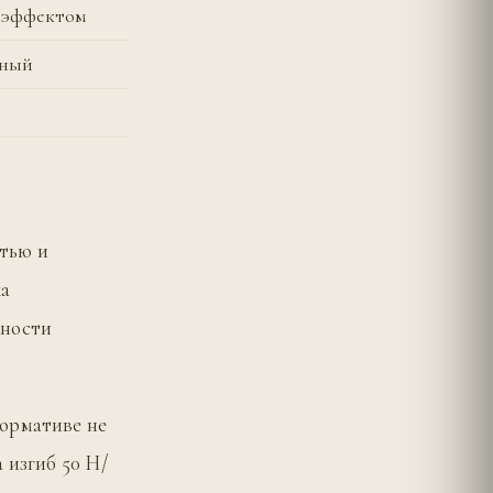
м эффектом
нный
тью и
ка
шности
нормативе не
 изгиб 50 Н/