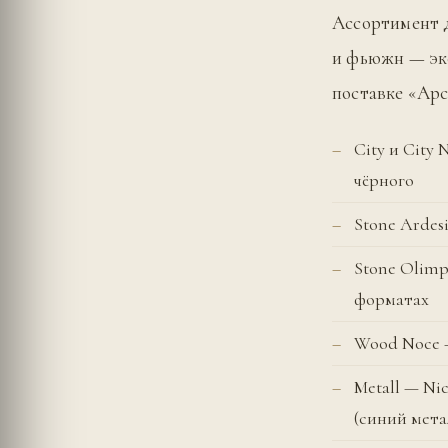
Ассортимент д
и фьюжн — эк
поставке «Арс
City и City
чёрного
Stone Ardes
Stone Olimp
форматах
Wood Noce —
Metall — Ni
(синий мета