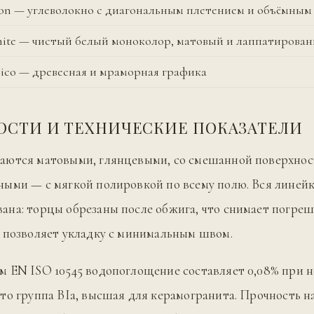
bon — углеволокно с диагональным плетением и объёмны
ite — чистый белый моноколор, матовый и лаппатирова
ico — древесная и мраморная графика
ОСТИ И ТЕХНИЧЕСКИЕ ПОКАЗАТЕЛИ
аются матовыми, глянцевыми, со смешанной поверхнос
ыми — с мягкой полировкой по всему полю. Вся линей
на: торцы обрезаны после обжига, что снимает погре
 позволяет укладку с минимальным швом.
 EN ISO 10545 водопоглощение составляет 0,08% при 
то группа BIa, высшая для керамогранита. Прочность на