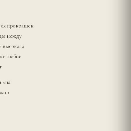
ется прокрашен
ицы между
ь высокого
ски любое
т.
я «на
ожно