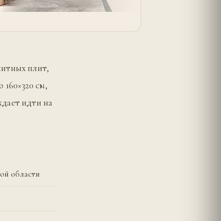
нитных плит,
160×320 см,
ждает идти на
кой области