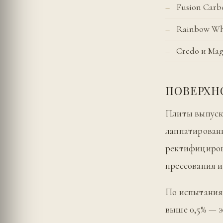
Fusion Car
Rainbow Wh
Credo и Mag
ПОВЕРХН
Плиты выпуск
лаппатированн
ректифицирова
прессования и
По испытаниям
выше 0,5% — э