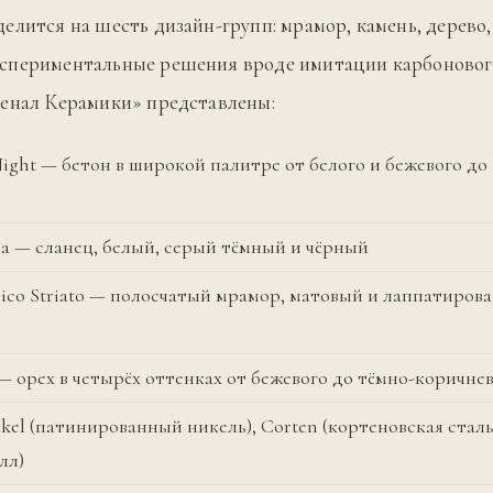
елится на шесть дизайн-групп: мрамор, камень, дерево,
спериментальные решения вроде имитации карбонового
енал Керамики» представлены:
 Night — бетон в широкой палитре от белого и бежевого до
ia — сланец, белый, серый тёмный и чёрный
ico Striato — полосчатый мрамор, матовый и лаппатирова
 орех в четырёх оттенках от бежевого до тёмно-коричне
ckel (патинированный никель), Corten (кортеновская сталь
лл)