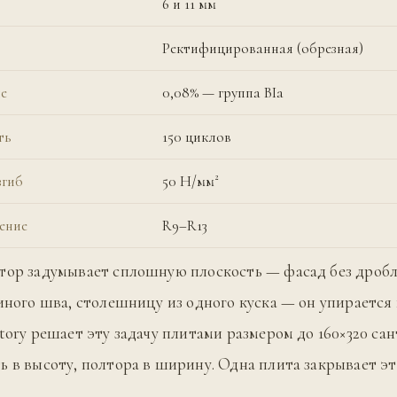
6 и 11 мм
Ректифицированная (обрезная)
е
0,08% — группа BIa
ть
150 циклов
згиб
50 Н/мм²
ение
R9–R13
тор задумывает сплошную плоскость — фасад без дробл
диного шва, столешницу из одного куска — он упирается
atory решает эту задачу плитами размером до 160×320 са
ь в высоту, полтора в ширину. Одна плита закрывает эт