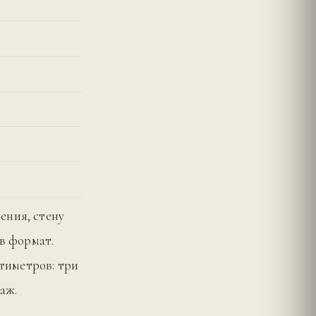
ения, стену
 в формат.
нтиметров: три
аж.