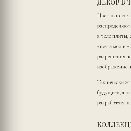
ДЕКОР В 
Цвет наноситс
распределяютс
в теле плиты,
«печатью» и «
разрешения, к
изображение,
Технически эт
будущее», а р
разработать по
КОЛЛЕК