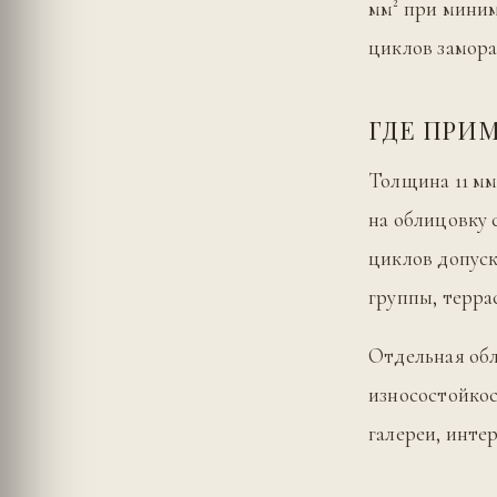
мм² при миниму
циклов замора
ГДЕ ПРИ
Толщина 11 мм
на облицовку 
циклов допуск
группы, терра
Отдельная обл
износостойкос
галереи, инте