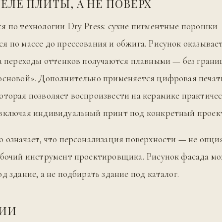
ТЕЛЕ ПЛИТЫ, А НЕ ПОВЕРХ
я по технологии Dry Press: сухие пигментные порошки
я по массе до прессования и обжига. Рисунок оказыва
 а переходы оттенков получаются плавными — без гран
основой». Дополнительно применяется цифровая печат
оторая позволяет воспроизвести на керамике практиче
 включая индивидуальный принт под конкретный проек
о означает, что персонализация поверхности — не опци
абочий инструмент проектировщика. Рисунок фасада м
д здание, а не подбирать здание под каталог.
ЦИИ