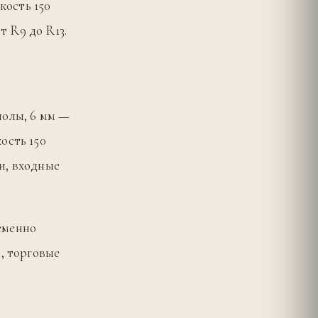
кость 150
 R9 до R13.
полы, 6 мм —
ость 150
и, входные
еменно
, торговые