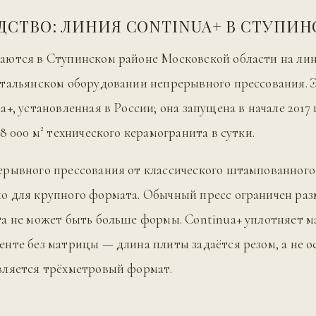
ДСТВО: ЛИНИЯ CONTINUA+ В СТУПИН
аются в Ступинском районе Московской области на ли
тальянском оборудовании непрерывного прессования. 
+, установленная в России; она запущена в начале 2017 
8 000 м² технического керамогранита в сутки.
ерывного прессования от классического штампованного
о для крупного формата. Обычный пресс ограничен ра
а не может быть больше формы. Continua+ уплотняет м
нте без матрицы — длина плиты задаётся резом, а не о
вляется трёхметровый формат.