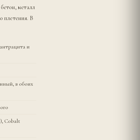
 бетон, металл
 плетения. В
 антрацита и
нный, в обоих
вого
), Cobalt