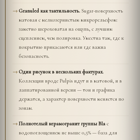
Granuled как тактильность.
Sugar-поверхность
матовая с мелкозернистым микрорельефом:
заметно шероховатая на ощупь, с лучшим
сцеплением, чем полировка. Уместна там, где к
покрытию прикасаются или где важна
безопасность.
Один рисунок в нескольких фактурах.
Коллекции вроде Pulpis идут и в матовой, и в
лаппатированной версии — тон и графика
держатся, а характер поверхности меняется по
зонам.
Полнотелый керамогранит группы BIa
с
водопоглощением не выше 0,5% — база для