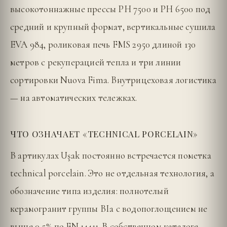
высокотоннажные прессы PH 7500 и PH 6500 под
средний и крупный формат, вертикальные сушила
EVA 984, роликовая печь FMS 2950 длиной 130
метров с рекуперацией тепла и три линии
сортировки Nuova Fima. Внутрицеховая логистика
— на автоматических тележках.
ЧТО ОЗНАЧАЕТ «TECHNICAL PORCELAIN»
В артикулах Uşak постоянно встречается пометка
technical porcelain. Это не отдельная технология, а
обозначение типа изделия: полнотелый
керамогранит группы BIa с водопоглощением не
выше 0,5% по EN 14411. В собственном каталоге