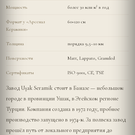
Мощность
более 30 млн м² в год
Формат у «Арсенал
60×120 см
Керамики»
Толщина
порядка 9,5–10 мм
Поверхности
Matt, Lappato, Granuled
Сертификаты
ISO 9001, CE, TSE
Завод Uşak Seramik стоит в Баназе — небольшом
городе в провинции Ушак, в Эгейском регионе
Турции. Компания создана в 1972 году, пробное
производство запущено в 1974-м. За полвека завод
прошёл путь от локального предприятия до