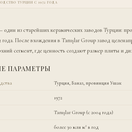
ОДСТВО ТУРЦИИ С 1972 ГОДА
— один из старейших керамических заводов Турции: пр
72 года. После вхождения в Tanışlar Group завод целена
рхний сегмент, где ценность создают размер плиты и ди
Е ПАРАМЕТРЫ
дства
Турция, Баназ, провинция Ушак
1972
Tanışlar Group (с 2004 года)
более 30 млн м² в год