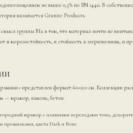
водопоглощением не выше 0,5% по EN 14411. В собственн
егория называется Granite Products.
смысл группы BIa в том, что материал почти не впитыва
т и морозостойкость, и стойкость к загрязнениям, и п
ЦИИ
рамики» представлен формат 60×120 см. Коллекции ра
м — мрамор, камень, бетон:
лагородный мрамор с плавными переходами тона, декора
и прожилками; цвета Dark и Bone