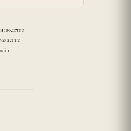
оизводство
правленно
зайн.