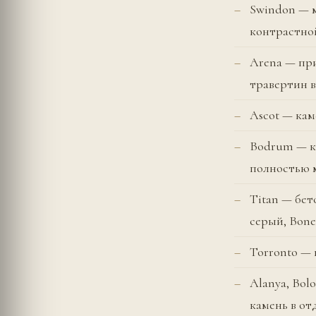
Swindon — м
контрастно
Arena — при
травертин 
Ascot — кам
Bodrum — ка
полностью 
Titan — бет
серый, Bone
Torronto —
Alanya, Bolo
камень в от