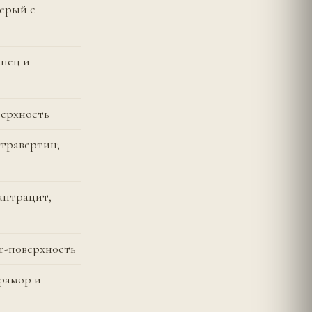
серый с
анец и
верхность
 травертин;
антрацит,
r-поверхность
мрамор и