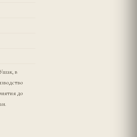
Ушак, в
изводство
риятия до
ан.