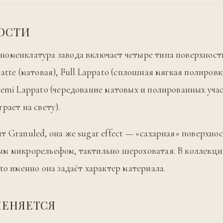
ОСТИ
оменклатура завода включает четыре типа поверхности
atte (матовая), Full Lappato (сплошная мягкая полировк
Semi Lappato (чередование матовых и полированных уча
рает на свету).
т Granuled, она же sugar effect — «сахарная» поверхнос
м микрорельефом, тактильно шероховатая. В коллекци
nto именно она задаёт характер материала.
МЕНЯЕТСЯ