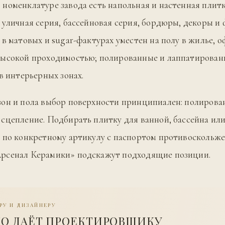
номенклатуре завода есть напольная и настенная плитк
 уличная серия, бассейновая серия, бордюры, декоры и 
 в матовых и sugar-фактурах уместен на полу в жилье, о
высокой проходимостью; полированные и лаппатирован
 в интерьерных зонах.
зон и пола выбор поверхности принципиален: полиров
сцепление. Подбирать плитку для ванной, бассейна ил
 по конкретному артикулу с паспортом противоскольж
рсенал Керамики» подскажут подходящие позиции.
РУ И ДИЗАЙНЕРУ
ТО ДАЁТ ПРОЕКТИРОВЩИКУ