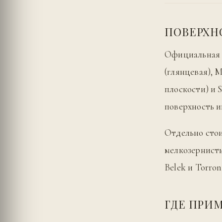
ПОВЕРХН
Официальная н
(глянцевая), M
плоскости) и 
поверхность иг
Отдельно стои
мелкозернисты
Belek и Torro
ГДЕ ПРИ