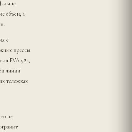
 Дальше
е объём, а
и.
ия с
ажные прессы
ила EVA 984,
три линии
их тележках.
Это не
могранит