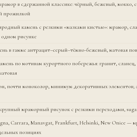
рамор в сдержанной классике: чёрный, бежевый, мокко, 
й прожилкой
родный камень с резкими «мазками кистью»: мрамор, сл
в одном рисунке
ень в гамме антрацит–серый–тёмно-бежевый, матовая по
мень по мотивам курортного побережья: гранит, сланец,
матовая
он, почти моноколор, минимум декоративных элементов; 
 крупный мраморный рисунок с резкими переходами, suga
gna, Carrara, Manavgat, Frankfurt, Helsinki, New Onice — 
дельных позициях