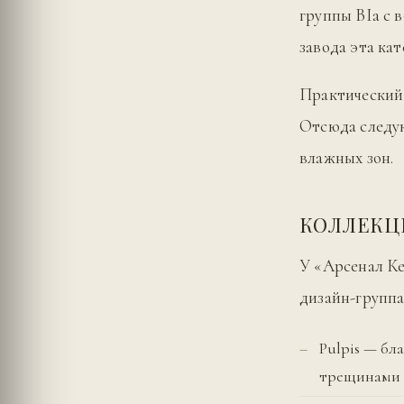
группы BIa с 
завода эта кат
Практический 
Отсюда следую
влажных зон.
КОЛЛЕК
У «Арсенал Ке
дизайн-группа
Pulpis — б
трещинами 