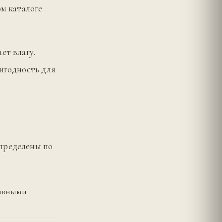
ом каталоге
ет влагу.
ригодность для
спределены по
тивными