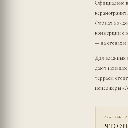
Официально в 
керамогранит,
Формат 60×120
коммерции с 
— на стенах и
Для влажных 
дают меньшее 
террасы стоит
менеджеры «А
АРХИТЕКТО
ЧТО Э