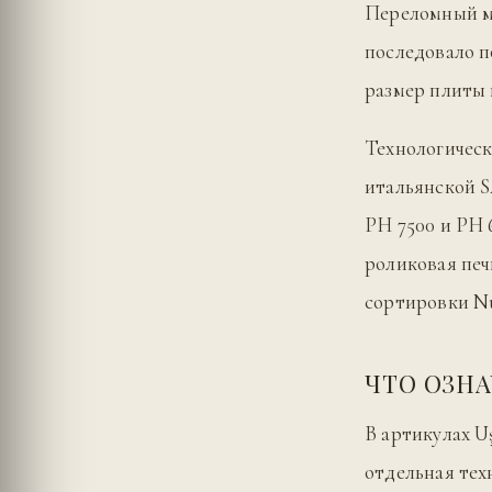
Переломный мо
последовало п
размер плиты 
Технологическ
итальянской 
PH 7500 и PH 
роликовая печ
сортировки Nu
ЧТО ОЗНА
В артикулах Uş
отдельная тех