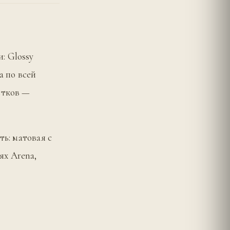
: Glossy
а по всей
стков —
ть: матовая с
ях Arena,