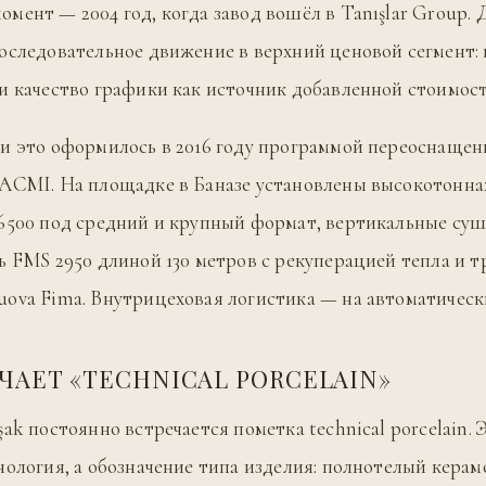
мент — 2004 год, когда завод вошёл в Tanışlar Group.
оследовательное движение в верхний ценовой сегмент: н
и качество графики как источник добавленной стоимост
и это оформилось в 2016 году программой переоснащен
SACMI. На площадке в Баназе установлены высокотонн
6500 под средний и крупный формат, вертикальные суш
ь FMS 2950 длиной 130 метров с рекуперацией тепла и 
ova Fima. Внутрицеховая логистика — на автоматическ
ЧАЕТ «TECHNICAL PORCELAIN»
ak постоянно встречается пометка technical porcelain. 
нология, а обозначение типа изделия: полнотелый кера