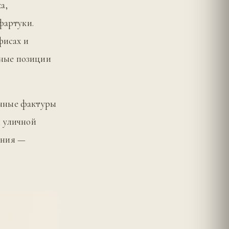
а,
фартуки.
фисах и
ные позиции
анные фактуры
и уличной
ения —