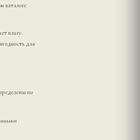
ом каталоге
ет влагу.
ригодность для
спределены по
тивными