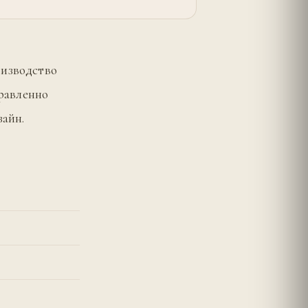
оизводство
правленно
зайн.