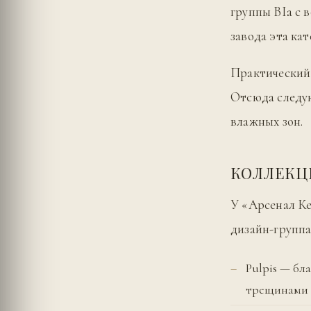
группы BIa с 
завода эта кат
Практический 
Отсюда следую
влажных зон.
КОЛЛЕК
У «Арсенал Ке
дизайн-группа
Pulpis — б
трещинами 