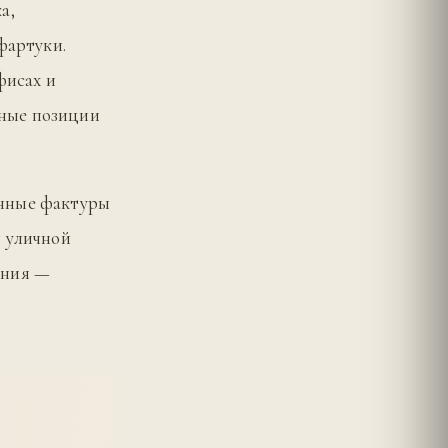
а,
фартуки.
фисах и
ные позиции
анные фактуры
и уличной
ения —