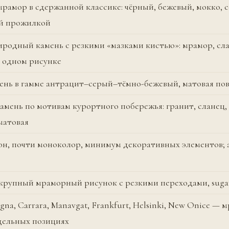
рамор в сдержанной классике: чёрный, бежевый, мокко, 
й прожилкой
родный камень с резкими «мазками кистью»: мрамор, сл
в одном рисунке
ень в гамме антрацит–серый–тёмно-бежевый, матовая по
мень по мотивам курортного побережья: гранит, сланец,
матовая
он, почти моноколор, минимум декоративных элементов; 
 крупный мраморный рисунок с резкими переходами, suga
gna, Carrara, Manavgat, Frankfurt, Helsinki, New Onice — 
дельных позициях