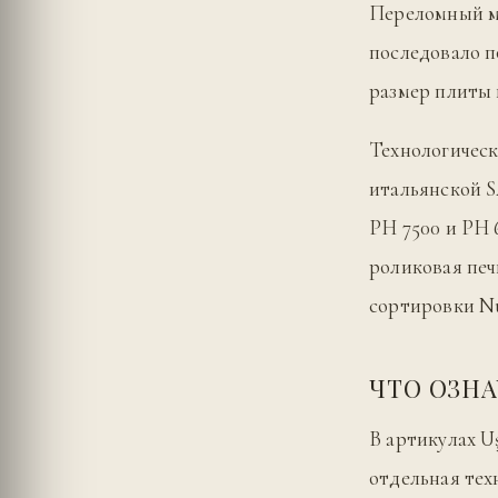
Переломный мо
последовало п
размер плиты 
Технологическ
итальянской 
PH 7500 и PH 
роликовая печ
сортировки Nu
ЧТО ОЗНА
В артикулах Uş
отдельная тех