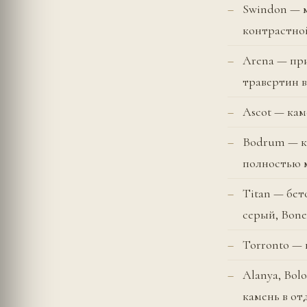
Swindon — м
контрастно
Arena — при
травертин 
Ascot — кам
Bodrum — ка
полностью 
Titan — бет
серый, Bone
Torronto —
Alanya, Bolo
камень в от