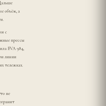
 Дальше
е объём, а
и.
ия с
ажные прессы
ила EVA 984,
три линии
их тележках.
Это не
могранит