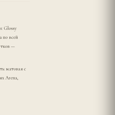
: Glossy
а по всей
стков —
ть: матовая с
ях Arena,