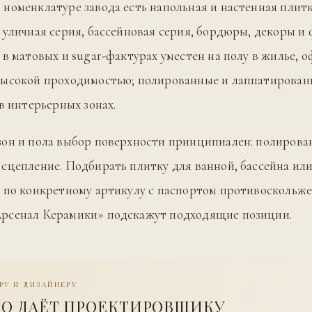
номенклатуре завода есть напольная и настенная плитк
 уличная серия, бассейновая серия, бордюры, декоры и 
 в матовых и sugar-фактурах уместен на полу в жилье, о
высокой проходимостью; полированные и лаппатирован
 в интерьерных зонах.
зон и пола выбор поверхности принципиален: полиров
сцепление. Подбирать плитку для ванной, бассейна ил
 по конкретному артикулу с паспортом противоскольж
рсенал Керамики» подскажут подходящие позиции.
РУ И ДИЗАЙНЕРУ
ТО ДАЁТ ПРОЕКТИРОВЩИКУ