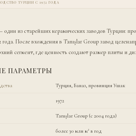
ОДСТВО ТУРЦИИ С 1972 ГОДА
— один из старейших керамических заводов Турции: пр
72 года. После вхождения в Tanışlar Group завод целена
рхний сегмент, где ценность создают размер плиты и ди
Е ПАРАМЕТРЫ
дства
Турция, Баназ, провинция Ушак
1972
Tanışlar Group (с 2004 года)
более 30 млн м² в год