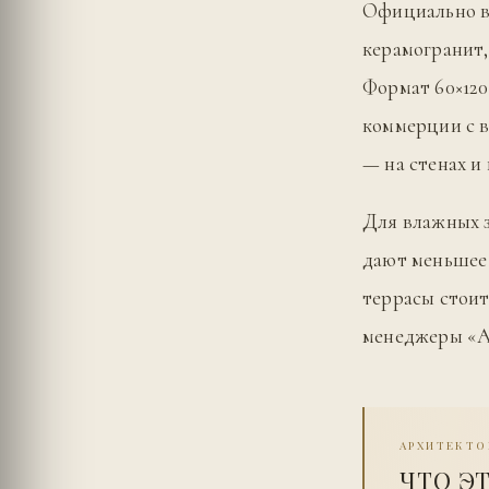
Официально в 
керамогранит,
Формат 60×120
коммерции с 
— на стенах и
Для влажных 
дают меньшее 
террасы стоит
менеджеры «А
АРХИТЕКТО
ЧТО Э