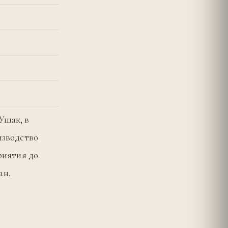
Ушак, в
изводство
риятия до
ан.