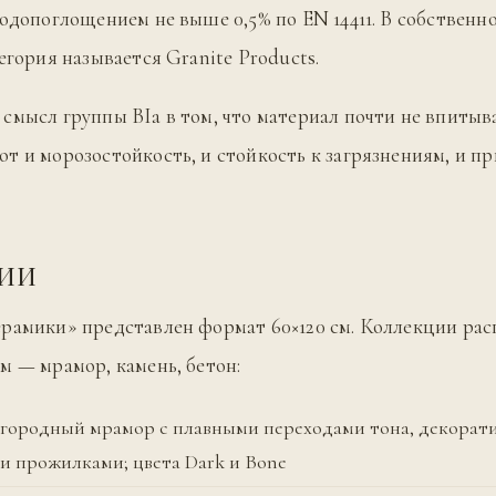
водопоглощением не выше 0,5% по EN 14411. В собственн
егория называется Granite Products.
смысл группы BIa в том, что материал почти не впитыва
т и морозостойкость, и стойкость к загрязнениям, и п
ЦИИ
рамики» представлен формат 60×120 см. Коллекции ра
м — мрамор, камень, бетон:
лагородный мрамор с плавными переходами тона, декора
и прожилками; цвета Dark и Bone