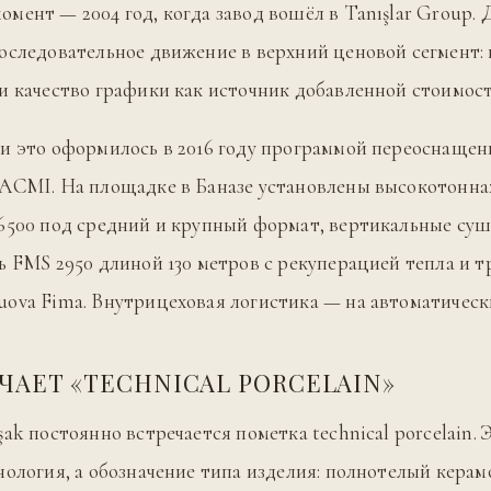
мент — 2004 год, когда завод вошёл в Tanışlar Group.
оследовательное движение в верхний ценовой сегмент: н
и качество графики как источник добавленной стоимост
и это оформилось в 2016 году программой переоснащен
SACMI. На площадке в Баназе установлены высокотонн
6500 под средний и крупный формат, вертикальные суш
ь FMS 2950 длиной 130 метров с рекуперацией тепла и 
ova Fima. Внутрицеховая логистика — на автоматическ
ЧАЕТ «TECHNICAL PORCELAIN»
ak постоянно встречается пометка technical porcelain. 
нология, а обозначение типа изделия: полнотелый кера