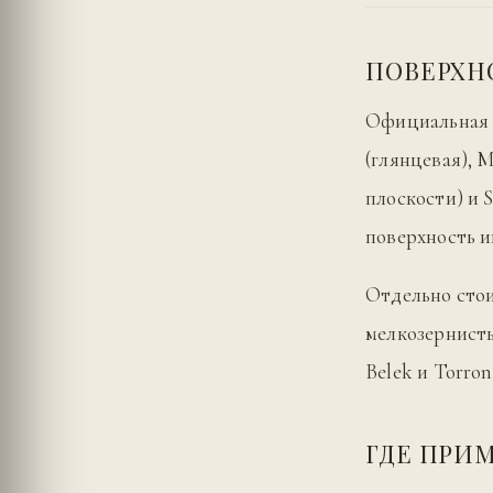
ПОВЕРХН
Официальная н
(глянцевая), M
плоскости) и 
поверхность иг
Отдельно стои
мелкозернисты
Belek и Torro
ГДЕ ПРИ