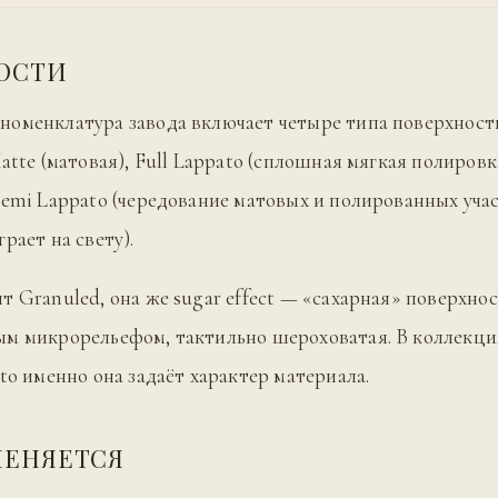
ОСТИ
оменклатура завода включает четыре типа поверхности
atte (матовая), Full Lappato (сплошная мягкая полировк
Semi Lappato (чередование матовых и полированных уча
рает на свету).
т Granuled, она же sugar effect — «сахарная» поверхнос
м микрорельефом, тактильно шероховатая. В коллекци
nto именно она задаёт характер материала.
МЕНЯЕТСЯ